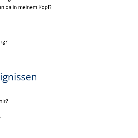
nn da in meinem Kopf?
ung?
eignissen
mir?
?