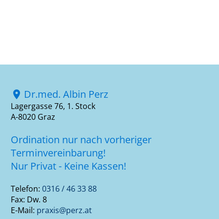
Dr.med. Albin Perz
location_on
Lagergasse 76, 1. Stock
A-8020 Graz
Ordination nur nach vorheriger
Terminvereinbarung!
Nur Privat - Keine Kassen!
Telefon:
0316 / 46 33 88
Fax: Dw. 8
E-Mail:
praxis@perz.at