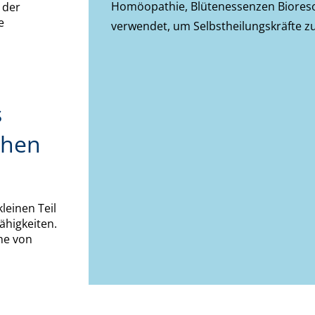
Homöopathie, Blütenessenzen Biores
 der
e
verwendet, um Selbstheilungskräfte zu
s
chen
leinen Teil
ähigkeiten.
he von